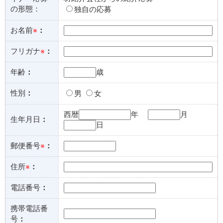
の形態：
独自の応募
お名前
※
：
フリガナ
※
：
年齢
：
歳
性別
：
男
女
西暦
年
月
生年月日
：
日
郵便番号
※
：
住所
※
：
電話番号
：
携帯電話番
号
：