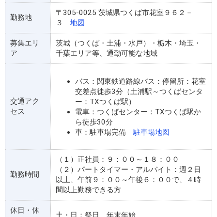
〒305-0025 茨城県つくば市花室９６２－
勤務地
３
地図
募集エリ
茨城（つくば・土浦・水戸）・栃木・埼玉・
ア
千葉エリア等、通勤可能な地域
バス：関東鉄道路線バス：停留所：花室
交差点徒歩3分（土浦駅～つくばセンタ
交通アク
ー：TXつくば駅）
セス
電車：つくばセンター：TXつくば駅か
ら徒歩30分
車：駐車場完備
駐車場地図
（１）正社員：９：００～１８：００
（２）パートタイマー・アルバイト：週２日
勤務時間
以上、午前９：００～午後６：００で、４時
間以上勤務できる方
休日・休
土・日：祭日 年末年始