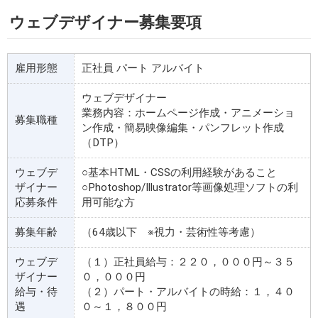
ウェブデザイナー募集要項
雇用形態
正社員 パート アルバイト
ウェブデザイナー
業務内容：ホームページ作成・アニメーショ
募集職種
ン作成・簡易映像編集・パンフレット作成
（DTP）
ウェブデ
○基本HTML・CSSの利用経験があること
ザイナー
○Photoshop/Illustrator等画像処理ソフトの利
応募条件
用可能な方
募集年齢
（64歳以下 ※視力・芸術性等考慮）
ウェブデ
（１）正社員給与：２２０，０００円～３５
ザイナー
０，０００円
給与・待
（２）パート・アルバイトの時給：１，４０
遇
０～１，８００円